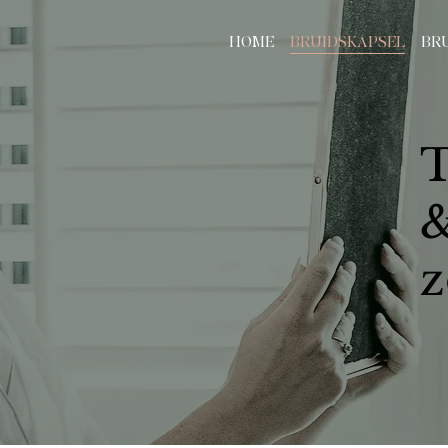
HOME
BRUIDSKAPSEL
BR
T
&
z