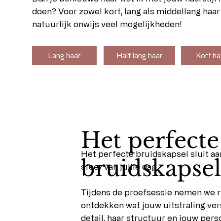
doen? Voor zowel kort, lang als middellang haar 
natuurlijk onwijs veel mogelijkheden!
Half lang haar
Kort ha
Lang haar
Het perfecte
Het perfecte bruidskapsel sluit aan 
bruidskapsel
sfeer van jullie dag.
Tijdens de proefsessie nemen we ru
ontdekken wat jouw uitstraling ver
detail, haar structuur en jouw per