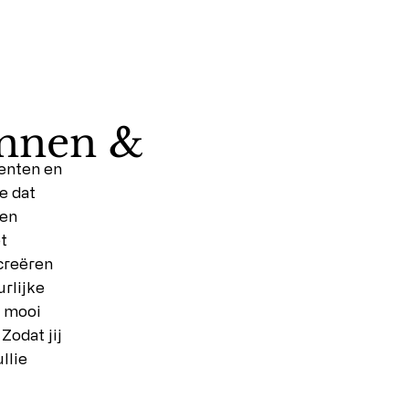
annen &
menten en
je dat
een
t
creëren
urlijke
g mooi
 Zodat jij
llie