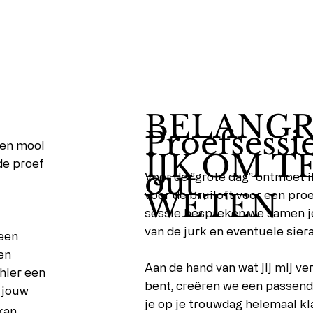
BELANG
Proefsessie
 een mooi
IJK OM T
de proef
out
Voor de “grote dag” ontmoet i
WETEN
voor de bruiloft voor een pro
sessie bespreken we samen je 
van de jurk en eventuele sier
een
en
Aan de hand van wat jij mij vert
 hier een
bent, creëren we een passen
n jouw
je op je trouwdag helemaal kl
kan