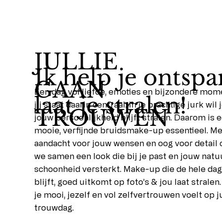
JULLIE
Ik help je ontsp
GAAN
Een dag vol liefde, emoties en bijzondere mo
laat je stralen!
jij staat daarin centraal. In je prachtige jurk wil 
TROUWEN
jouw persoonlijkheid blijft stralen. Daarom is 
mooie, verfijnde bruidsmake-up essentieel. Me
aandacht voor jouw wensen en oog voor detail 
we samen een look die bij je past en jouw natu
schoonheid versterkt. Make-up die de hele da
blijft, goed uitkomt op foto’s & jou laat stralen.
je mooi, jezelf en vol zelfvertrouwen voelt op ju
trouwdag.