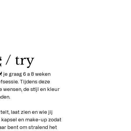
R
 / try
E
k je graag 6 a 8 weken
efsessie. Tijdens deze
wensen, de stijl en kleur
aden.
elt, laat zien en wie jij
d kapsel en make-up zodat
aar bent om stralend het