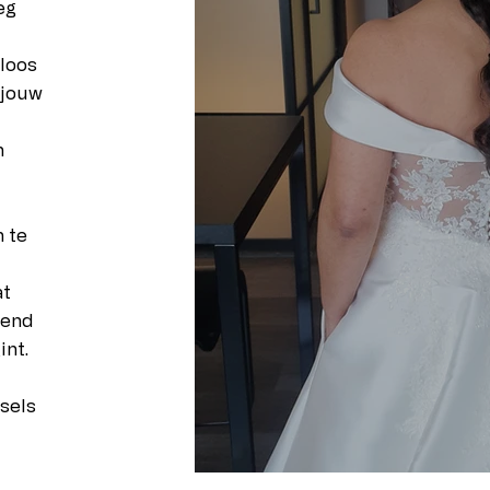
eg
loos
 jouw
n
m te
at
lend
int.
sels