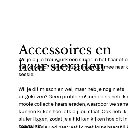
Accessoires en
Wil je bij je trouwjurk een sluier in het haar of
haar sieraden
haar sieraad? Neem deze dan gerust mee naar 
sessie.
Wil je dit misschien wel, maar heb je nog niets
uitgekozen? Geen probleem! Inmiddels heb ik 
mooie collectie haarsieraden, waardoor we sam
kunnen kijken hoe iets bij jou staat. Ook heb ik
sluier liggen, zodat je altijd kan kijken hoe dit i
kapsel zit.
Ben je benieuwd naar wat ik met jouw haarstijl 