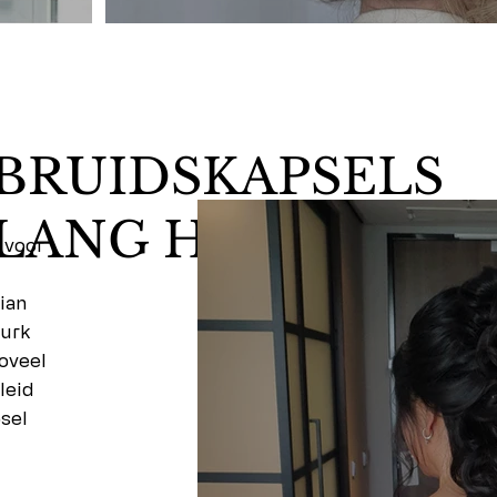
BRUIDSKAPSELS
LANG HAAR
 voor
ian
jurk
zoveel
leid
psel