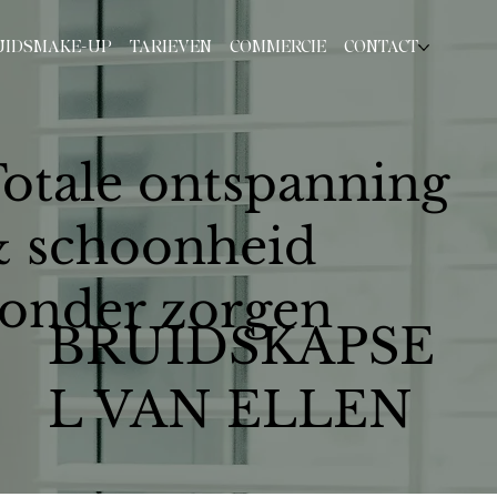
UIDSMAKE-UP
TARIEVEN
COMMERCIE
CONTACT
otale ontspanning
 schoonheid
onder zorgen
BRUIDSKAPSE
L VAN ELLEN