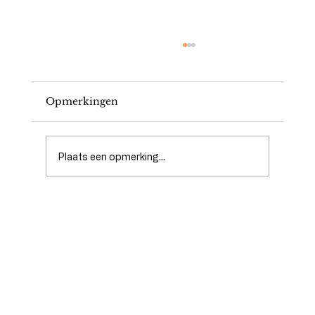
Opmerkingen
Plaats een opmerking...
De voorbereiding van je huid op je
bruidsmake-up