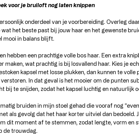
eek voor je bruiloft nog laten knippen
persoonlijk onderdeel van je voorbereiding. Overleg daa
e wat het beste past bij jouw haar en het gewenste brui
 mooi in balans blijft.
 hebben een prachtige volle bos haar. Een extra knip
r maken, wat prachtig is bij losvallend haar. Kies je ec
stoken kapsel met losse plukken, dan kunnen te volle 
 verstoren. In dat geval is het mooier om de punten subt
ht bij te snijden, zodat het kapsel luchtig en natuurlijk o
lmatig bruiden in mijn stoel gehad die vooraf nog “even
met als gevolg dat het haar korter uitviel dan bedoeld. 
m dit moment af te stemmen, zodat lengte, vorm en st
 de trouwdag.