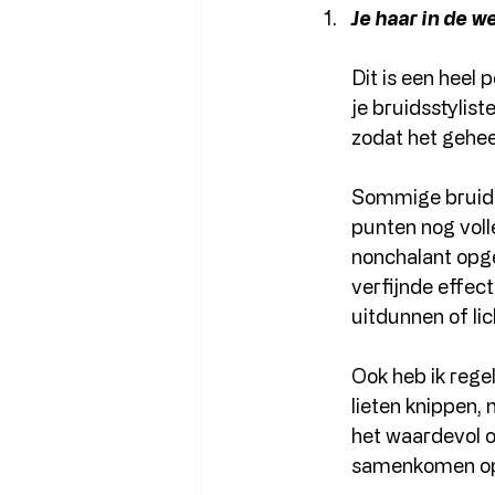
Je haar in de w
Dit is een heel 
je bruidsstylist
zodat het geheel
Sommige bruiden
punten nog volle
nonchalant opge
verfijnde effect
uitdunnen of lic
Ook heb ik rege
lieten knippen, 
het waardevol o
samenkomen op