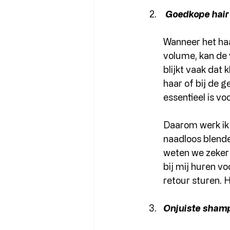
 Goedkope hai
Wanneer het haa
volume, kan de v
blijkt vaak dat k
haar of bij de g
essentieel is vo
Daarom werk ik 
naadloos blenden
weten we zeker 
bij mij huren v
retour sturen. 
Onjuiste shamp