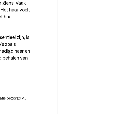
n glans. Vaak 
 Het haar voelt 
t haar 
tieel zijn, is 
s zoals 
chadigd haar en 
d behalen van 
✔ Bestel Matrix Instacure Care Duo nu voor € 25,40 bij Salontopper ✔ Gratis bezorgd vanaf € 35,- ✔ Voor 22:00 besteld, vandaag verzonden!* ✔ Eerlijke prijzen