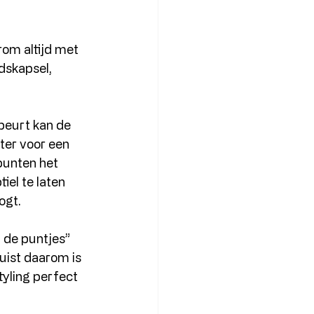
rom altijd met 
dskapsel, 
beurt kan de 
hter voor een 
punten het 
iel te laten 
ogt.
 de puntjes” 
Juist daarom is 
yling perfect 