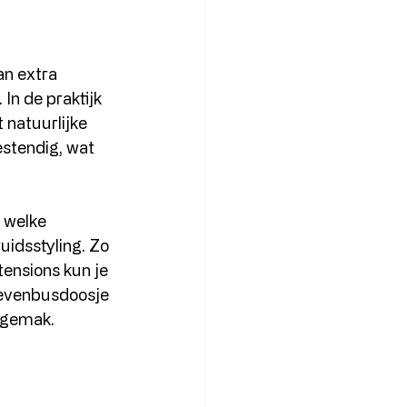
an extra 
In de praktijk 
t natuurlijke 
estendig, wat 
 welke 
uidsstyling. Zo 
ensions kun je 
rievenbusdoosje 
a gemak.