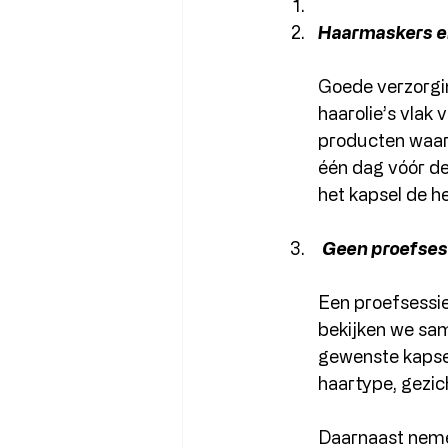
Haarmaskers en 
Goede verzorgin
haarolie’s vlak
producten waar 
één dag vóór de 
het kapsel de hel
 Geen proefse
Een proefsessie 
bekijken we sam
gewenste kapsel 
haartype, gezich
Daarnaast nemen