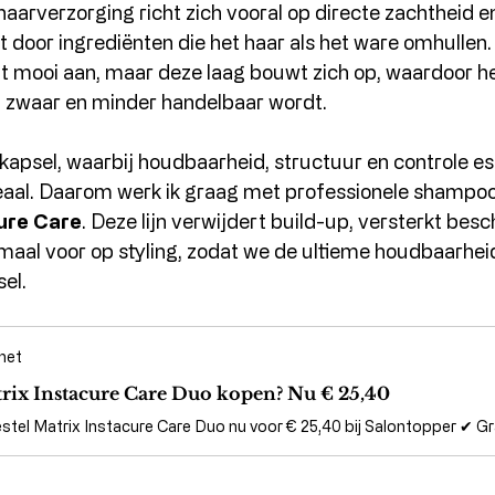
haarverzorging richt zich vooral op directe zachtheid e
t door ingrediënten die het haar als het ware omhullen.
 mooi aan, maar deze laag bouwt zich op, waardoor he
ap, zwaar en minder handelbaar wordt.
apsel, waarbij houdbaarheid, structuur en controle essen
deaal. Daarom werk ik graag met professionele shampoo’
ure Care
. Deze lijn verwijdert build-up, versterkt bes
imaal voor op styling, zodat we de ultieme houdbaarhei
el. 
.net
rix Instacure Care Duo kopen? Nu € 25,40