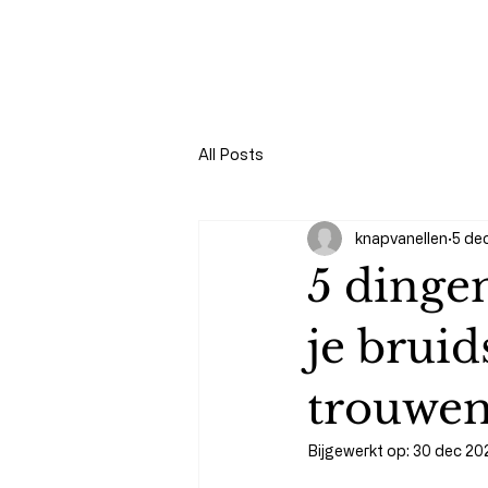
All Posts
knapvanellen
5 de
5 dinge
je bruid
trouwe
Bijgewerkt op:
30 dec 20