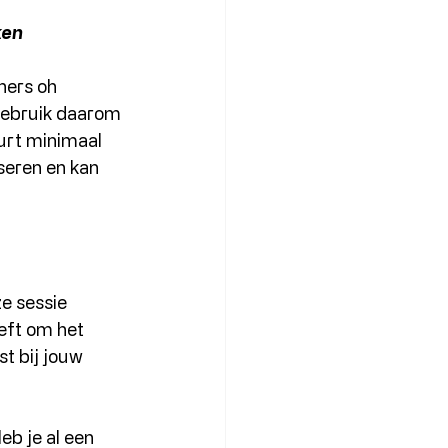
ken
ners oh 
Gebruik daarom 
urt minimaal 
seren en kan 
e sessie 
eft om het 
st bij jouw 
b je al een 