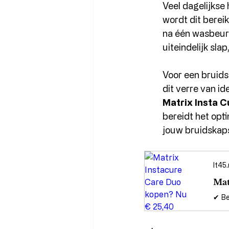
Veel dagelijkse 
wordt dit bereik
na één wasbeurt
uiteindelijk sl
Voor een bruidsk
dit verre van i
Matrix Insta C
bereidt het opt
jouw bruidskaps
lt45
Mat