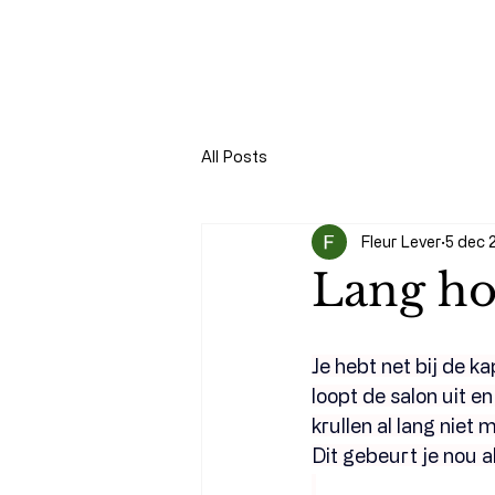
All Posts
Fleur Lever
5 dec 
Lang ho
Je hebt net bij de k
loopt de salon uit en
krullen al lang niet 
Dit gebeurt je nou alt