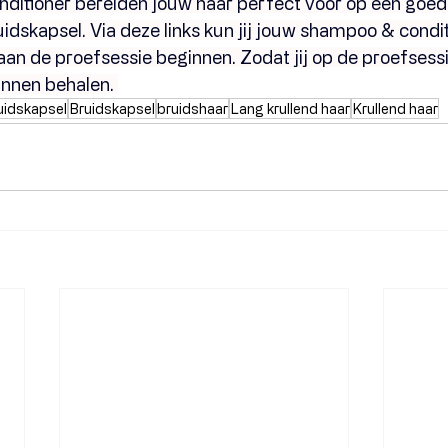
itioner bereiden jouw haar perfect voor op een goede
uidskapsel. Via deze links kun jij
jouw shampoo & conditio
an de proefsessie beginnen. Zodat jij op de proefsessie
unnen behalen. 
uidskapsel
Bruidskapsel
bruidshaar
Lang krullend haar
Krullend haar