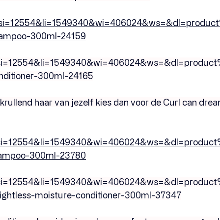
/c/?si=12554&li=1549340&wi=406024&ws=&dl=produc
shampoo-300ml-24159
c/?si=12554&li=1549340&wi=406024&ws=&dl=produc
onditioner-300ml-24165
krullend haar van jezelf kies dan voor de Curl can dream
c/?si=12554&li=1549340&wi=406024&ws=&dl=product
hampoo-300ml-23780
c/?si=12554&li=1549340&wi=406024&ws=&dl=product
ightless-moisture-conditioner-300ml-37347