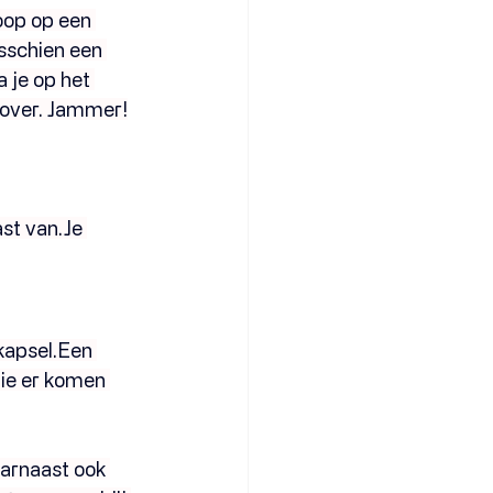
oop op een 
isschien een 
 je op het 
g over. Jammer!
ast 
van.Je
kapsel.Een 
ie er komen 
aarnaast ook 