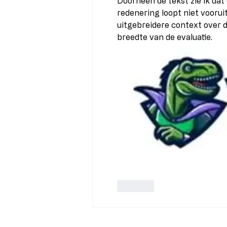
Doorheen de tekst zie ik da
redenering loopt niet vooru
uitgebreidere context over 
breedte van de evaluatie.
Like