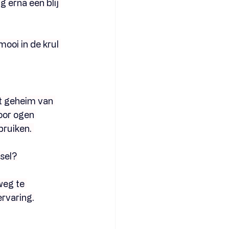
 erna een blij 
oi in de krul 
t geheim van 
oor ogen 
bruiken. 
psel?
weg te 
ervaring.