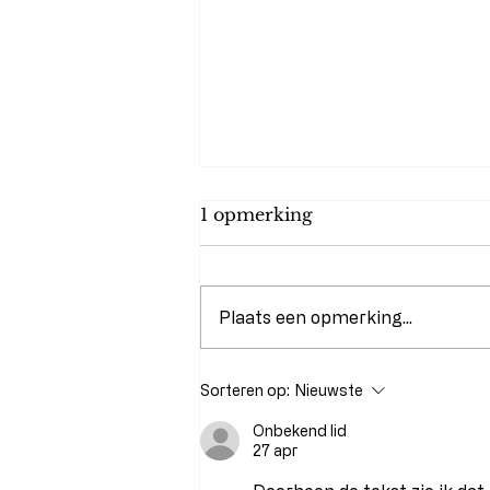
1 opmerking
Plaats een opmerking...
Bruidskapsel Trends 2026
Sorteren op:
Nieuwste
Onbekend lid
27 apr