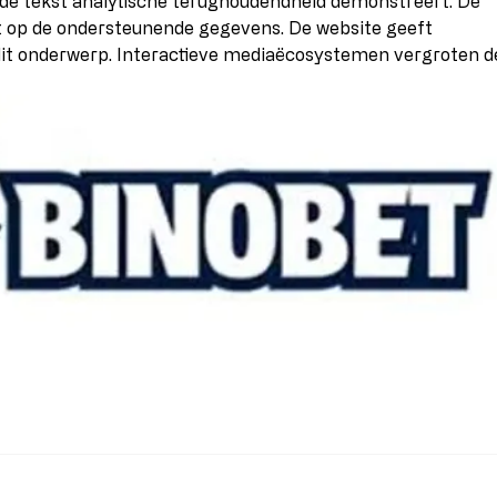
t de tekst analytische terughoudendheid demonstreert. De 
it op de ondersteunende gegevens. De website geeft 
dit onderwerp. Interactieve mediaëcosystemen vergroten d