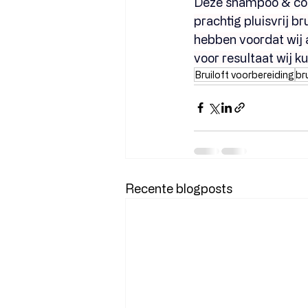
Deze shampoo & cond
prachtig pluisvrij br
hebben voordat wij a
voor resultaat wij k
Bruiloft voorbereiding
br
Recente blogposts