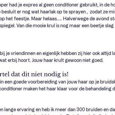
per had je expres al geen conditioner gebruikt, in de h
e besluit er nog wat haarlak op te sprayen ,  zodat ze m
 op het feestje. Maar helaas..... Halverwege de avond sta
de spiegel. Van die mooie krul is nog maar een beetje sla
ij je vriendinnen en eigenlijk hebben zij hier ook altijd l
 wat erbij hoort. Jouw haar krult gewoon niet goed.
rtel dat dit niet nodig is!
in een goede voorbereiding van jouw haar op je bruids
nditioner maken het haar klaar voor de behandeling d
ren lange ervaring en heb ik meer dan 300 bruiden en d